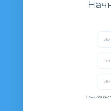
Начн
Нажимая кноп