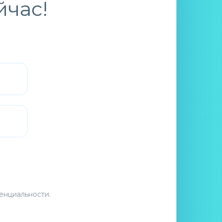
йчас!
енциальности
.